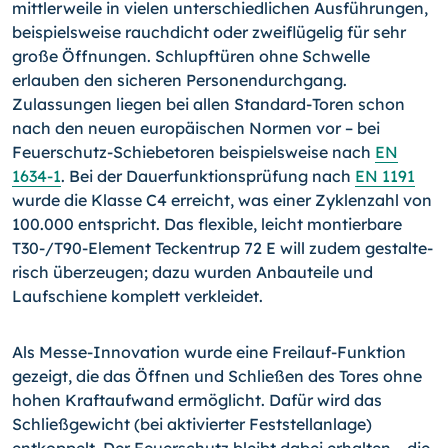
mittlerweile in vielen unterschiedlichen Ausführungen,
beispielsweise rauch­dicht oder zweiflügelig für sehr
große Öffnungen. Schlupftüren ohne Schwelle
erlauben den sicheren Personendurchgang.
Zulassungen liegen bei allen Standard-Toren schon
nach den neuen europäischen Normen vor – bei
Feuerschutz-Schiebeto­ren beispielsweise nach
EN
1634-1
. Bei der Dauerfunktions­prüfung nach
EN 1191
wurde die Klasse C4 erreicht, was einer Zyklenzahl von
100.000 entspricht. Das flexible, leicht montier­bare
T30-/T90-Element Teckentrup 72 E will zudem gestalte­
risch überzeugen; dazu wurden Anbauteile und
Laufschiene komplett verkleidet.
Als Messe-Innovation wurde eine Freilauf-Funktion
gezeigt, die das Öffnen und Schließen des Tores ohne
hohen Kraftaufwand ermöglicht. Dafür wird das
Schließgewicht (bei aktivierter Feststellanlage)