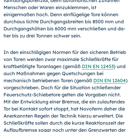
fährdungspotenzial, beim automatischen Zufahren
Menschen oder Waren einzuklem­men, ist
einigermaßen hoch. Denn einflügelige Tore können
durchaus lichte Durch­gangsbreiten bis 8500 mm und
Durchgangshöhen bis 6000 mm verschließen und da­
her bis zu drei Tonnen schwer sein.
In den einschlägigen Normen für den sicheren Betrieb
von Toren werden zwar maxi­male Schließkräfte für
kraftbetätigte Toranlagen (gemäß
DIN EN 12453
) und
auch Maßnahmen gegen Quetschungen bei
mechanisch betriebenen Toren (gemäß
DIN EN 12604
)
vorgeschrieben. Doch für die Situation schließender
Feuerschutz-Schiebetore gelten die Vorgaben nicht.
Mit der Entwicklung einer Bremse, die ein zulaufendes
Tor bei Kontakt sofort stoppt, hat Novoferm daher die
Anerkannten Regeln der Technik hierzu erweitert. Die
Schließkräfte sollen durch die kurze Reaktionszeit der
Auflauf­bremse sogar noch unter den Grenzwerten der