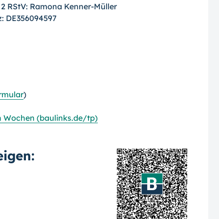
. 2 RStV: Ramona Kenner-Müller
z: DE356094597
rmular
)
n Wochen (baulinks.de/tp)
igen: