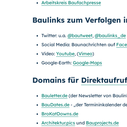
Arbeitskreis Baufachpresse
Baulinks zum Verfolgen 
Twitter: u.a.
@bautweet
,
@baulinks_de
Social Media: Baunachrichten auf
Fac
Video:
Youtube
, (
Vimeo
)
Google-Earth:
Google-Maps
Domains für
Direktaufru
Bauletter.de
(der Newsletter von Baulin
BauDates.de
- „der Termininkalender 
BroKatDowns.de
Architektur.pics
und
Bauprojects.de