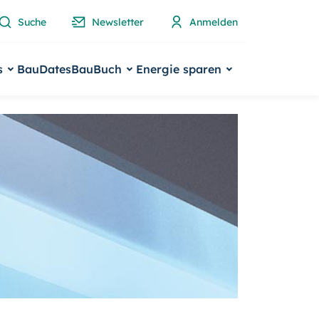
Suche
Newsletter
Anmelden
s
BauDates
BauBuch
Energie sparen