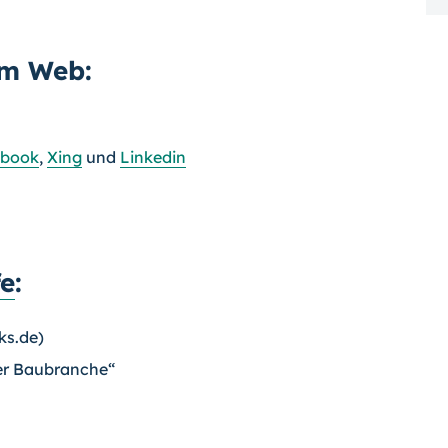
im Web:
ebook
,
Xing
und
Linkedin
fe
:
ks.de)
der Baubranche“