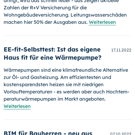
dringt, wird das schnell teuer - das zeigen aktuelle
Zahlen der R+V Versicherung für die
Wohngebäudeversicherung. Leitungswasserschäden
machen hier 50% der Ausgaben aus.
Weiterlesen
EE-fit-Selbsttest: Ist das eigene
17.11.2022
Haus fit für eine Wärmepumpe?
Wärmepumpen sind eine klimafreundliche Alternative
zur Öl- und Gas­heizung. Am effizientesten und
kostensparendsten heizen sie mit nie­dri­gen
Vorlauftemperaturen - es werden aber auch Hoch­tem­
pe­ra­tur­wär­me­pumpen im Markt angeboten.
Weiterlesen
BIM für Bauherren - neu aus
07.10.2022