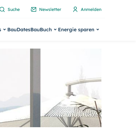
Suche
Newsletter
Anmelden
s
BauDates
BauBuch
Energie sparen