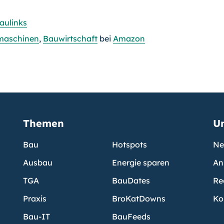
aulinks
maschinen
,
Bauwirtschaft
bei
Amazon
Themen
U
Bau
Hotspots
Ne
Ausbau
Energie sparen
An
TGA
BauDates
Re
Praxis
BroKatDowns
Ko
Bau-IT
BauFeeds