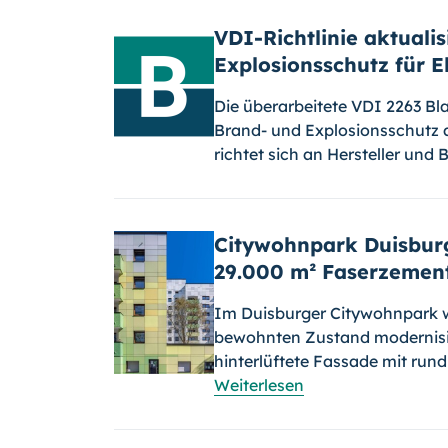
VDI-Richtlinie aktuali
Explosionsschutz für E
Die überarbeitete VDI 2263 Bl
Brand- und Explosionsschutz a
richtet sich an Hersteller und
Citywohnpark Duisburg
29.000 m² Faserzemen
Im Duisburger Citywohnpark 
bewohnten Zustand modernisi
hinterlüftete Fassade mit run
Weiterlesen