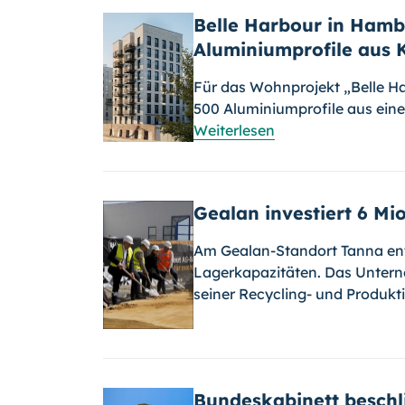
Belle Harbour in Hamb
Aluminiumprofile aus K
Für das Wohnprojekt „Belle H
500 Aluminiumprofile aus eine
Weiterlesen
Gealan investiert 6 Mi
Am Gealan-Standort Tanna ents
Lagerkapazitäten. Das Unterne
seiner Recycling- und Produkti
Bundeskabinett beschl