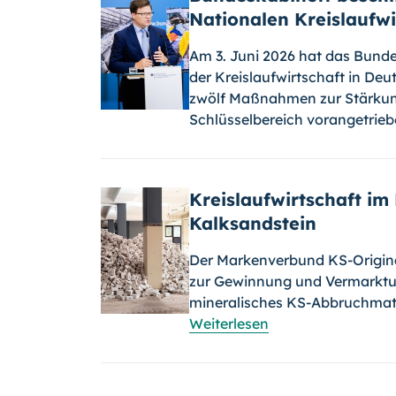
Nationalen Kreislaufwi
Am 3. Juni 2026 hat das Bund
der Kreislaufwirtschaft in Deu
zwölf Maßnahmen zur Stärkung
Schlüsselbereich vorangetrie
Kreislaufwirtschaft i
Kalksandstein
Der Markenverbund KS-Origina
zur Gewinnung und Vermarktun
mineralisches KS-Abbruchmater
Weiterlesen