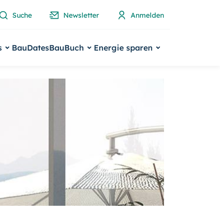
Suche
Newsletter
Anmelden
s
BauDates
BauBuch
Energie sparen