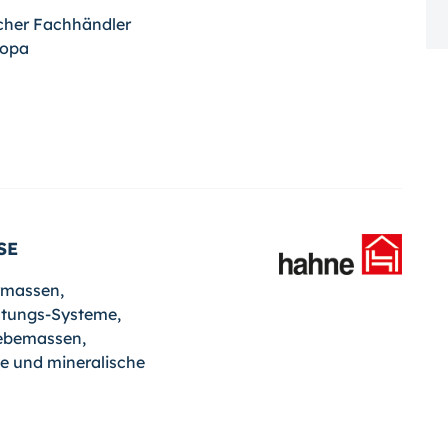
cher Fachhändler
ropa
SE
rmassen,
chtungs-Systeme,
lebemassen,
e und mineralische