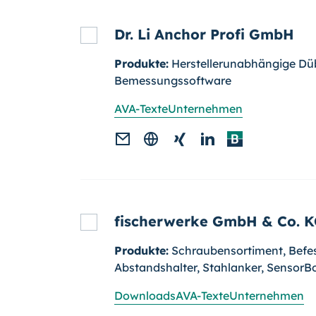
Dr. Li Anchor Profi GmbH
Produkte:
Herstellerunabhängige Dü
Bemessungssoftware
AVA-Texte
Unternehmen
fischerwerke GmbH & Co. 
Produkte:
Schraubensortiment, Befe
Abstandshalter, Stahlanker, SensorBo
Downloads
AVA-Texte
Unternehmen