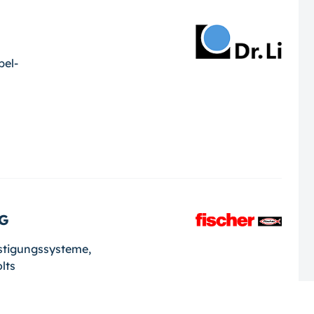
bel-
KG
stigungssysteme,
lts