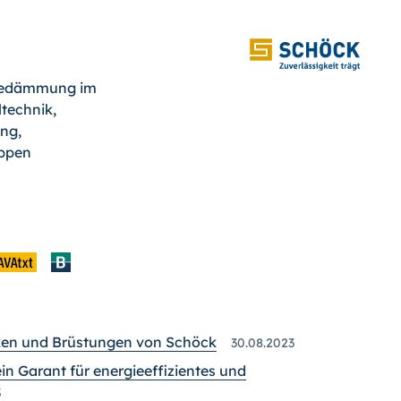
medämmung im
technik,
ng,
eppen
ken und Brüstungen von Schöck
30.08.2023
in Garant für energieeffizientes und
3