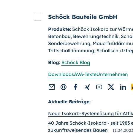
Schöck Bauteile GmbH
Produkte:
Schöck Isokorb zur Wär
Betonbau, Bewehrungstechnik, Schal
Sonderbewehrung, Mauerfußdämmu
Trittschalldämmung, Schallschutztr
Blog:
Schöck Blog
Downloads
AVA-Texte
Unternehmen
Aktuelle Beiträge:
Neue Isokorb-Systemlösung für Atti
40 Jahre Schöck-Isokorb - seit 1983 e
zukunftsweisendes Bauen
11.04.202