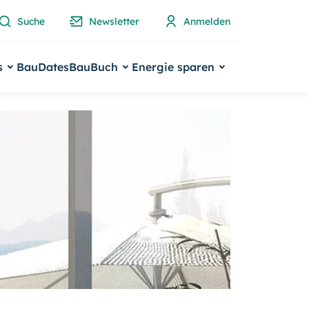
Suche
Newsletter
Anmelden
s
BauDates
BauBuch
Energie sparen