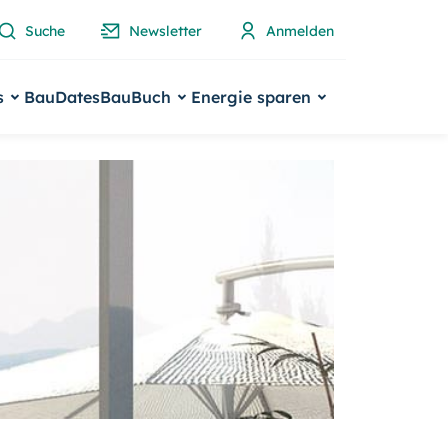
Suche
Newsletter
Anmelden
s
BauDates
BauBuch
Energie sparen