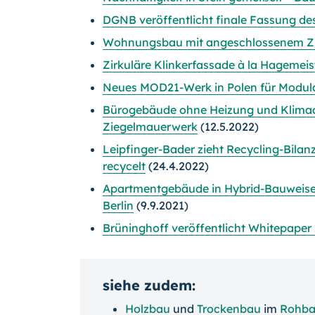
DGNB veröffentlicht finale Fassung d
Wohnungsbau mit angeschlossenem Zi
Zirkuläre Klinkerfassade à la Hagemeis
Neues MOD21-Werk in Polen für Modula
Bürogebäude ohne Heizung und Klimaan
Ziegelmauerwerk
(12.5.2022)
Leipfinger-Bader zieht Recycling-Bilan
recycelt
(24.4.2022)
Apartmentgebäude in Hybrid-Bauweise 
Berlin
(9.9.2021)
Brüninghoff veröffentlicht Whitepaper
siehe zudem:
Holzbau
und
Trockenbau
im
Rohba