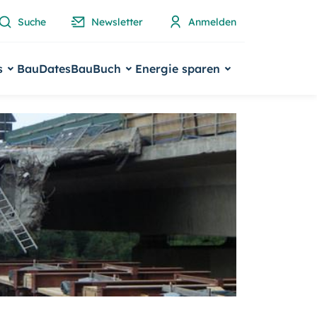
Suche
Newsletter
Anmelden
s
BauDates
BauBuch
Energie sparen