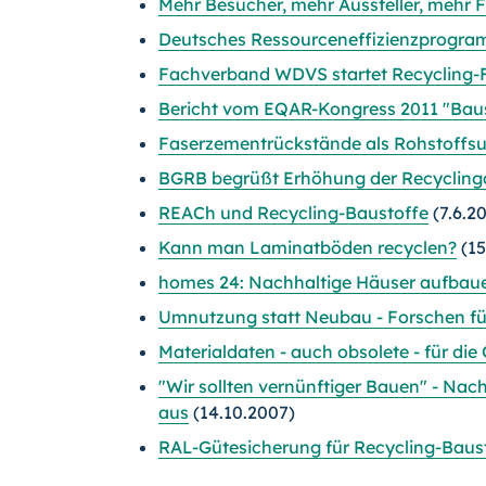
Mehr Besucher, mehr Aussteller, mehr 
Deutsches Ressourceneffizienzprogram
Fachverband WDVS startet Recycling-
Bericht vom EQAR-Kongress 2011 "Baust
Faserzementrückstände als Rohstoffsub
BGRB begrüßt Erhöhung der Recycling
REACh und Recycling-Baustoffe
(7.6.2
Kann man Laminatböden recyclen?
(15
homes 24: Nachhaltige Häuser aufbaue
Umnutzung statt Neubau - Forschen f
Materialdaten - auch obsolete - für di
"Wir sollten vernünftiger Bauen" - Nac
aus
(14.10.2007)
RAL-Gütesicherung für Recycling-Bausto