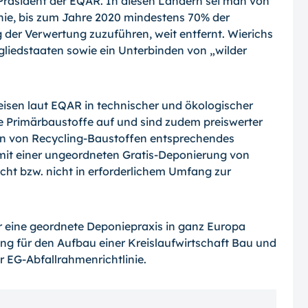
 Präsident der EQAR. In diesen Ländern sei man von
nie, bis zum Jahre 2020 mindestens 70% der
 der Ver­wertung zuzuführen, weit entfernt. Wierichs
gliedstaaten sowie ein Unterbinden von „wilder
isen laut EQAR in technischer und ökolo­gischer
ie Primärbaustoffe auf und sind zu­dem preiswerter
ion von Recycling-Baustof­fen entsprechendes
 mit einer ungeordneten Gratis-Deponierung von
cht bzw. nicht in erforderlichem Umfang zur
r eine geordnete Deponiepraxis in ganz Europa
ng für den Aufbau einer Kreislauf­wirtschaft Bau und
 EG-Abfallrahmenricht­linie.