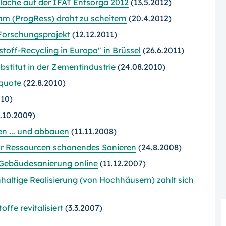
Fläche auf der IFAT Entsorga 2012
(13.5.2012)
m (ProgRess) droht zu scheitern
(20.4.2012)
Forschungsprojekt
(12.12.2011)
off-Recycling in Europa" in Brüssel
(26.6.2011)
stitut in der Zementindustrie
(24.08.2010)
quote
(22.8.2010)
010)
.10.2009)
n ... und abbauen
(11.11.2008)
ür Ressourcen schonendes Sanieren
(24.8.2008)
e Gebäudesanierung online
(11.12.2007)
hhaltige Realisierung (von Hochhäusern) zahlt sich
ffe revitalisiert
(3.3.2007)