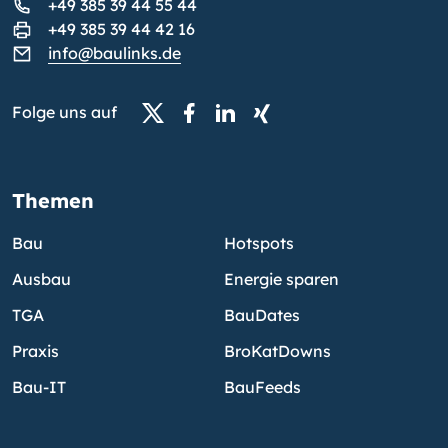
+49 385 39 44 55 44
+49 385 39 44 42 16
info@baulinks.de
Folge uns auf
Themen
Bau
Hotspots
Ausbau
Energie sparen
TGA
BauDates
Praxis
BroKatDowns
Bau-IT
BauFeeds