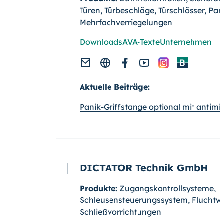
Türen, Türbeschläge, Türschlösser, Pa
Mehrfachverriegelungen
Downloads
AVA-Texte
Unternehmen
Aktuelle Beiträge:
Panik-Griffstange optional mit antim
DICTATOR Technik GmbH
Produkte:
Zugangskontrollsysteme,
Schleusensteuerungssystem, Flucht­
Schließvorrichtungen