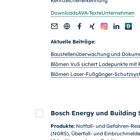
Kennzeichenerkennung
Downloads
AVA-Texte
Unternehmen
Aktuelle Beiträge:
Baustellenüberwachung und Dokumen
Blömen VuS sichert Ladepunkte mit 
Blömen Laser-Fußgänger-Schutzsyste
Bosch Energy und Building 
Produkte:
Notfall- und Gefahren-Re
(NGRS), Überfall- und Einbruchmeld