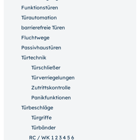
Funktionstüren
Türautomation
barrierefreie Türen
Fluchtwege
Passivhaustüren
Türtechnik
Türschließer
Türverriegelungen
Zutrittskontrolle
Panikfunktionen
Türbeschläge
Türgriffe
Türbänder
RC / WK 1 2 3 4 5 6