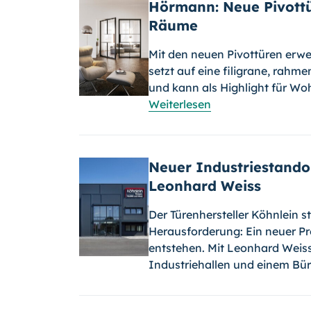
Hörmann: Neue Pivottür
Räume
Mit den neuen Pivottüren erwe
setzt auf eine filigrane, rahm
und kann als Highlight für W
Weiterlesen
Neuer Industriestandor
Leonhard Weiss
Der Türenhersteller Köhnlein s
Herausforderung: Ein neuer P
entstehen. Mit Leonhard Weis
Industriehallen und einem B