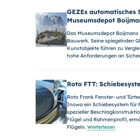
GEZEs automatisches 
Museumsdepot Boijma
Das Museumsdepot Boijmans V
Bauwerk. Seine spiegelnden G
Kunstobjekte führen zu Vergle
hohe Anforderungen an Sicherhe
Roto FTT: Schiebesyst
Roto Frank Fenster- und Türte
Inowa ein Schiebesystem für F
spezieller Beschlagkonstrukt
Flügel und Rahmenprofil, ermö
Flügeln.
Weiterlesen