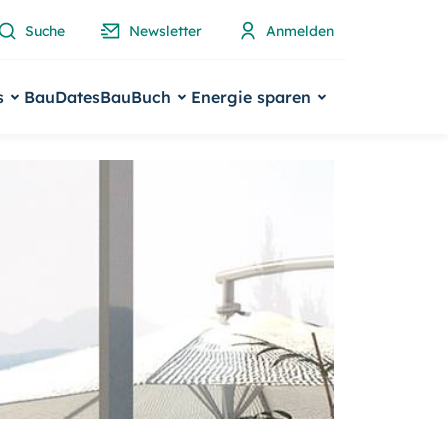
Suche
Newsletter
Anmelden
s
BauDates
BauBuch
Energie sparen