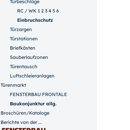
Türbeschläge
RC / WK 1 2 3 4 5 6
Einbruchschutz
Türzargen
Türstationen
Briefkästen
Sauberlaufzonen
Türentausch
Luftschleieranlagen
Türenmarkt
FENSTERBAU FRONTALE
Baukonjunktur allg.
Broschüren/Kataloge
Berichte von der ...