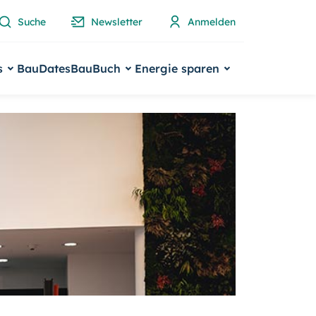
Suche
Newsletter
Anmelden
s
BauDates
BauBuch
Energie sparen