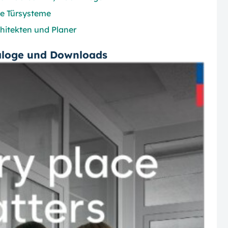
e Türsysteme
hitekten und Planer
aloge und Downloads