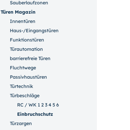
Sauberlaufzonen
Türen Magazin
Innentüren
Haus-/Eingangstüren
Funktionstüren
Türautomation
barrierefreie Türen
Fluchtwege
Passivhaustüren
Türtechnik
Türbeschläge
RC / WK 1 2 3 4 5 6
Einbruchschutz
Türzargen