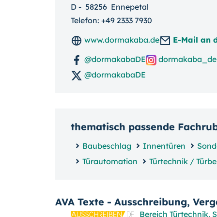
D
-
58256
Ennepetal
Telefon:
+49 2333 7930
www.dormakaba.de
E-Mail an
@dormakabaDE
dormakaba_de
@dormakabaDE
thematisch passende Fachru
Baubeschlag
Innentüren
Sond
Türautomation
Türtechnik / Türb
AVA Texte - Ausschreibung, Ver
Bereich Türtechnik, 