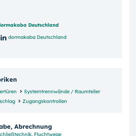
 dormakaba Deutschland
dormakaba Deutschland
briken
ertüren
Systemtrennwände / Raumteiler
eschlag
Zugangskontrollen
gabe, Abrechnung
Schließtechnik, Fluchtwege