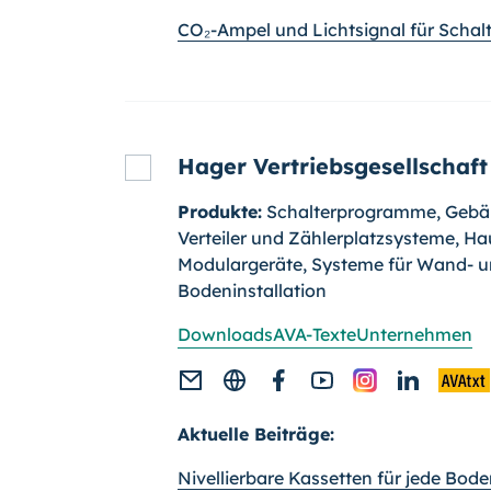
CO₂-Ampel und Lichtsignal für Schalt
Hager Vertriebsgesellschaf
Produkte:
Schalterprogramme, Gebä
Verteiler und Zäh­ler­platz­systeme, H
Modulargeräte, Systeme für Wand- 
Bodeninstallation
Downloads
AVA-Texte
Unternehmen
Aktuelle Beiträge:
Nivellierbare Kassetten für jede Bod