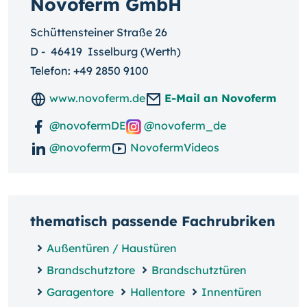
Novoferm GmbH
Schüttensteiner Straße 26
D
-
46419
Isselburg (Werth)
Telefon:
+49 2850 9100
www.novoferm.de
E-Mail an Novoferm
@novofermDE
@novoferm_de
@novoferm
NovofermVideos
thematisch passende Fachrubriken
Außentüren / Haustüren
Brandschutztore
Brandschutztüren
Garagentore
Hallentore
Innentüren