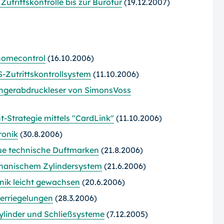
trittskontrolle bis zur Bürotür
(19.12.2007)
-homecontrol
(16.10.2006)
-Zutrittskontrollsystem
(11.10.2006)
Fingerabdruckleser von SimonsVoss
-Strategie mittels "CardLink"
(11.10.2006)
ronik
(30.8.2006)
eue technische Duftmarken
(21.8.2006)
echanischem Zylindersystem
(21.6.2006)
hnik leicht gewachsen
(20.6.2006)
erriegelungen
(28.3.2006)
ßzylinder und Schließsysteme
(7.12.2005)