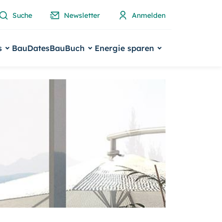
Suche
Newsletter
Anmelden
s
BauDates
BauBuch
Energie sparen