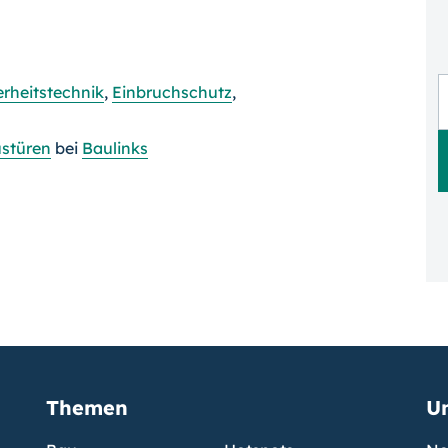
erheitstechnik
,
Einbruchschutz
,
stüren
bei
Baulinks
Themen
U