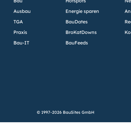
Bau
Hotspots
Ne
Ausbau
Energie sparen
An
TGA
BauDates
Re
Praxis
BroKatDowns
Ko
Bau-IT
BauFeeds
© 1997-2026 BauSites GmbH