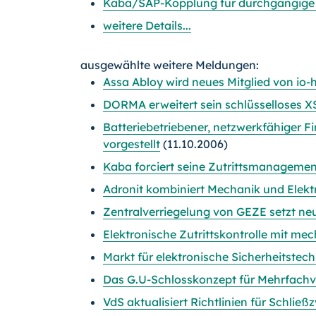
Kaba/SAP-Kopplung für durchgängige Zu
weitere Details...
ausgewählte weitere Meldungen:
Assa Abloy wird neues Mitglied von io
DORMA erweitert sein schlüsselloses XS
Batteriebetriebener, netzwerkfähiger 
vorgestellt
(11.10.2006)
Kaba forciert seine Zutrittsmanagement
Adronit kombiniert Mechanik und Elekt
Zentralverriegelung von GEZE setzt n
Elektronische Zutrittskontrolle mit m
Markt für elektronische Sicherheitstec
Das G.U-Schlosskonzept für Mehrfachv
VdS aktualisiert Richtlinien für Schlie