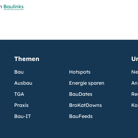
n
Baulinks
Themen
U
Bau
Hotspots
Ne
Ausbau
Energie sparen
An
TGA
BauDates
Re
Praxis
BroKatDowns
Ko
Bau-IT
BauFeeds