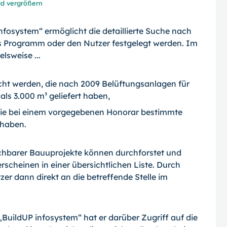
ld vergrößern
fosystem“ ermöglicht die detaillierte Suche nach
as Programm oder den Nutzer festge­legt werden. Im
lsweise ...
cht werden, die nach 2009 Belüftungsan­lagen für
s 3.000 m³ geliefert haben,
, die bei einem vorgegebenen Honorar be­stimmte
 haben.
ichbarer Bauuprojekte können durchforstet und
heinen in einer übersichtlichen Lis­te. Durch
zer dann direkt an die betreffen­de Stelle im
 „BuildUP infosystem“ hat er darüber Zu­griff auf die