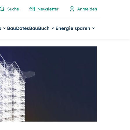
Suche
Newsletter
Anmelden
s
BauDates
BauBuch
Energie sparen