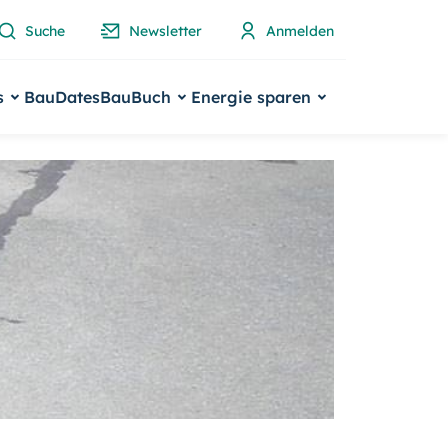
Suche
Newsletter
Anmelden
s
BauDates
BauBuch
Energie sparen