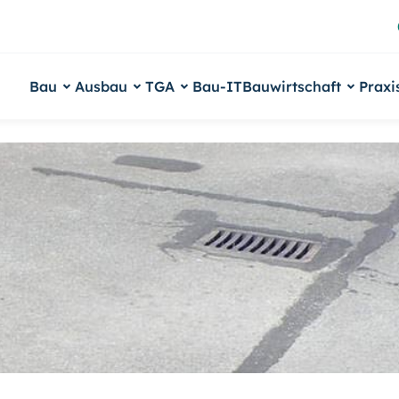
Bau
Ausbau
TGA
Bau-IT
Bauwirtschaft
Praxi