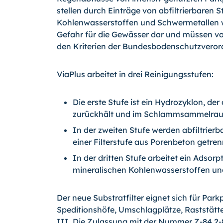
stellen durch Einträge von abfiltrierbaren 
Kohlenwasserstoffen und Schwermetallen w
Gefahr für die Gewässer dar und müssen vo
den Kriterien der Bundesbodenschutzvero
ViaPlus arbeitet in drei Reinigungsstufen:
Die erste Stufe ist ein Hydrozyklon, de
zurückhält und im Schlammsammelraum
In der zweiten Stufe werden abfiltrierb
einer Filterstufe aus Porenbeton getren
In der dritten Stufe arbeitet ein Adsor
mineralischen Kohlenwasserstoffen und
Der neue Substratfilter eignet sich für Par
Speditionshöfe, Umschlagplätze, Raststät
III. Die Zulassung mit der Nummer Z-84.2