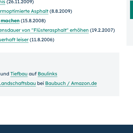
nis
(26.11.2009)
ärmoptimierte Asphalt
(8.8.2009)
r machen
(15.8.2008)
bensdauer von "Flüsterasphalt" erhöhen
(19.2.2007)
erhaft leiser
(11.8.2006)
und
Tiefbau
auf
Baulinks
Landschaftsbau
bei
Baubuch / Amazon.de