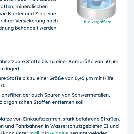
Stoffen, mineralischen
ie Kupfer und Zink eine
r ihrer Versickerung nach
Bild vergrößern
rdnung behandelt werden.
r absetzbare Stoffe bis zu einer Korngröße von 50 µm
 lagert.
are Stoffe bis zu einer Größe von 0,45 µm mit Hilfe
nt.
ptionsfilter, der auch Spuren von Schwermetallen,
 organischen Stoffen entfernen soll.
kplätze von Einkaufszentren, stark befahrene Straßen,
ten und Fahrbahnen in Wasserschutzgebieten II und
-8 kann unter
mall.info/viaplus
heruntergeladen