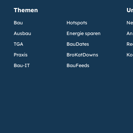
Themen
U
Bau
Hotspots
Ne
Ausbau
Energie sparen
An
TGA
BauDates
Re
Praxis
BroKatDowns
Ko
Bau-IT
BauFeeds