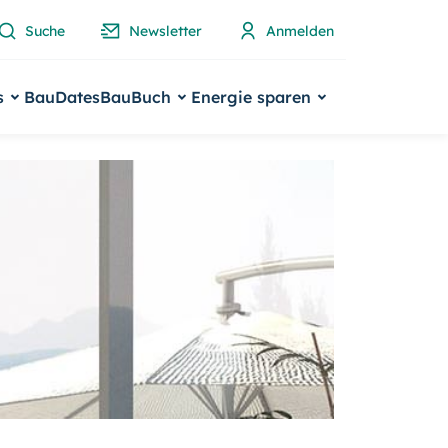
Suche
Newsletter
Anmelden
s
BauDates
BauBuch
Energie sparen