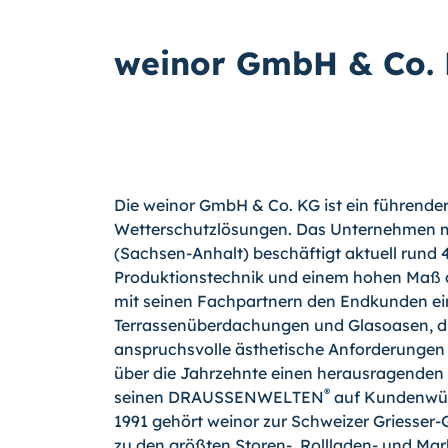
weinor GmbH & Co.
Die weinor GmbH & Co. KG ist ein führende
Wetterschutzlösungen. Das Unternehmen mit
(Sachsen-Anhalt) beschäftigt aktuell rund 
Produktionstechnik und einem hohen Maß a
mit seinen Fachpartnern den Endkunden ein
Terrassenüberdachungen und Glasoasen, di
anspruchsvolle ästhetische Anforderungen e
über die Jahrzehnte einen herausragenden R
®
seinen DRAUSSENWELTEN
auf Kundenwüns
1991 gehört weinor zur Schweizer Griesser
zu den größten Storen-, Rollladen- und Mark