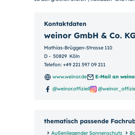
Kontaktdaten
weinor GmbH & Co. K
Mathias-Brüggen-Strasse 110
D
-
50829
Köln
Telefon:
+49 221 597 09 211
www.weinor.de
E-Mail an weino
@weinor.offiziell
@weinor_offizie
thematisch passende Fachru
Außenliegender Sonnenschutz
B