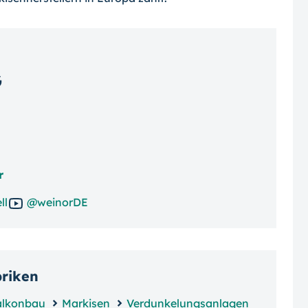
G
r
ll
@weinorDE
briken
alkonbau
Markisen
Verdunkelungsanlagen