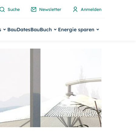
Suche
Newsletter
Anmelden
s
BauDates
BauBuch
Energie sparen