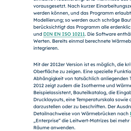
vorausgesetzt. Nach kurzer Einarbeitungs
werden können, und das Programm erlaubt ei
Modellierung; so werden auch schräge Baut
berücksichtigt das Programm alle erdenkl
und
DIN EN ISO 10211
. Die Software enth
Werten. Bereits einmal berechnete Wärmebr
integrieren.
Mit der 2012er Version ist es möglich, die k
Oberfläche zu zeigen. Eine spezielle Funkti
Abhängigkeit von tatsächlich anliegenden 
2012 zeigt zudem die Isotherme und Wärmest
Beispielassistent, Bauteilkatalog, die Eing
Drucklayouts, eine Temperaturskala sowie d
darzustellen oder zu beschriften. Der Ausdr
Detailnachweise von Wärmebrücken nach
„Enterprise“ die Leitwert-Matrizes bei meh
Räume anwenden.