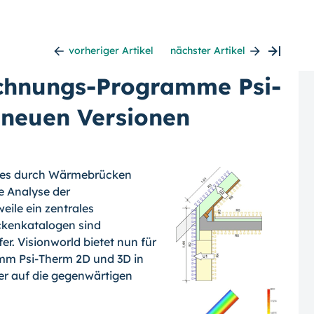
vorheriger Artikel
nächster Artikel
hnungs-Programme Psi-
 neuen Versionen
des durch Wärme­brücken
e Analyse der
ile ein zen­trales
ckenkatalogen sind
er.
Visionworld bietet nun für
m Psi-Therm 2D und 3D in
ker auf die gegenwärtigen