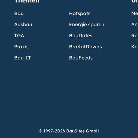
Themen
U
Bau
Hotspots
Ne
Ausbau
Energie sparen
An
TGA
BauDates
Re
Praxis
BroKatDowns
Ko
Bau-IT
BauFeeds
© 1997-2026 BauSites GmbH