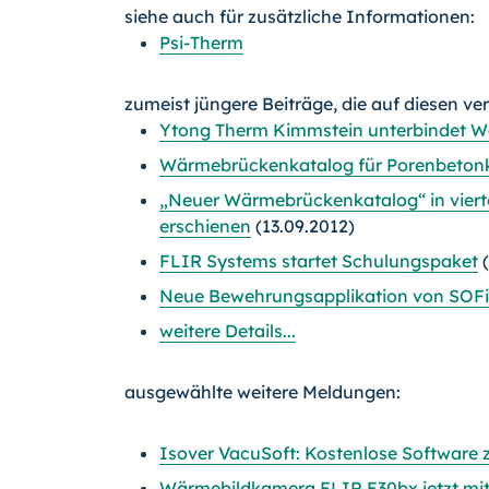
siehe auch für zusätzliche Informationen:
Psi-Therm
zumeist jüngere Beiträge, die auf diesen ve
Ytong Therm Kimmstein unterbindet 
Wärmebrückenkatalog für Porenbeton
„Neuer Wärmebrückenkatalog“ in vierte
erschienen
(13.09.2012)
FLIR Systems startet Schulungspaket
(
Neue Bewehrungsapplikation von SOFiS
weitere Details...
ausgewählte weitere Meldungen:
Isover VacuSoft: Kostenlose Softwa
Wärmebildkamera FLIR E30bx jetzt mit 