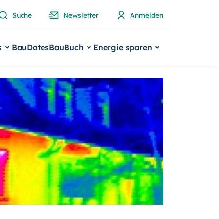
Suche
Newsletter
Anmelden
s
BauDates
BauBuch
Energie sparen