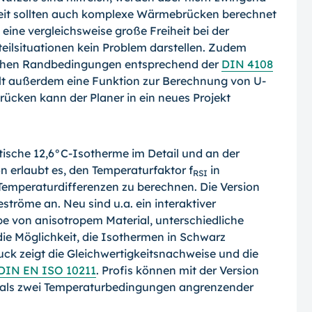
zeit sollten auch komplexe Wärmebrücken berechnet
ne vergleichs­weise große Freiheit bei der
eilsituationen kein Problem darstellen. Zudem
ichen Rand­bedingungen entsprechend der
DIN 4108
ält außerdem eine Funktion zur Berechnung von U-
ücken kann der Planer in ein neues Projekt
ritische 12,6°C-Isotherme im Detail und an der
on erlaubt es, den Temperaturfaktor f
in
RSI
Temperaturdifferenzen zu berechnen. Die Version
röme an. Neu sind u.a. ein inter­aktiver
abe von anisotropem Material, unter­schiedliche
ie Möglichkeit, die Isothermen in Schwarz
uck zeigt die Gleichwertigkeits­nachweise und die
DIN EN ISO 10211
. Profis können mit der Version
r als zwei Tempera­turbedingungen angrenzender