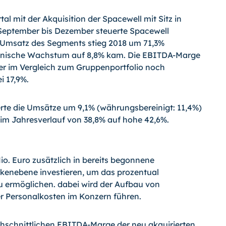
l mit der Akquisition der Spacewell mit Sitz in
 September bis Dezember steuerte Spacewell
r Umsatz des Segments stieg 2018 um 71,3%
ganische Wachstum auf 8,8% kam. Die EBITDA-Marge
er im Vergleich zum Gruppenportfolio noch
i 17,9%.
rte die Umsätze um 9,1% (währungsbereinigt: 11,4%)
 im Jahresverlauf von 38,8% auf hohe 42,6%.
io. Euro zusätzlich in bereits begonnene
rkenebene investieren, um das prozentual
u ermöglichen. dabei wird der Aufbau von
er Personalkosten im Konzern führen.
chschnittlichen EBITDA-Marge der neu akquirierten