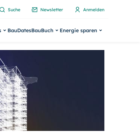
Suche
Newsletter
Anmelden
s
BauDates
BauBuch
Energie sparen