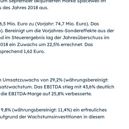
zum September akquirierten Marke Spacewell im
 des Jahres 2018 aus.
 Mio. Euro zu (Vorjahr: 74,7 Mio. Euro). Das
o). Bereinigt um die Vorjahres-Son­der­effekte aus der
nd im Steuerergebnis lag der Jahresüberschuss im
r 2018 ein Zuwachs um 22,5% errechnet. Das
sprechend 1,62 Euro.
m Umsatzzuwachs von 29,2% (währungsbereinigt:
msatzwachstum. Das EBITDA stieg mit 43,6% deutlich
 die EBITDA-Marge auf 25,8% verbesserte.
,8% (währungsbereinigt: 11,4%) ein erfreuliches
fgrund der Wachstumsinvestitionen in diesem