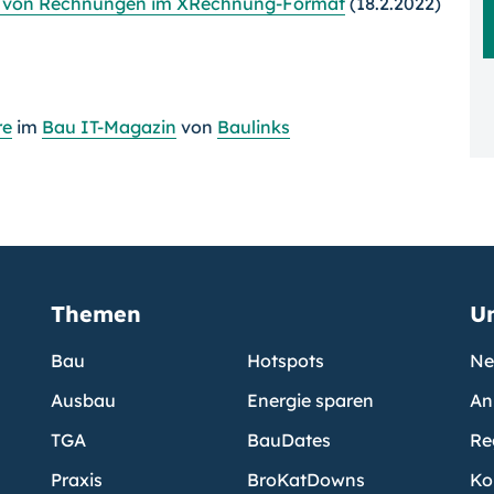
ung von Rechnungen im XRechnung-Format
(18.2.2022)
re
im
Bau IT-Magazin
von
Baulinks
Themen
U
Bau
Hotspots
Ne
Ausbau
Energie sparen
An
TGA
BauDates
Re
Praxis
BroKatDowns
Ko