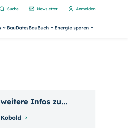
Suche
Newsletter
Anmelden
s
BauDates
BauBuch
Energie sparen
weitere Infos zu...
Kobold