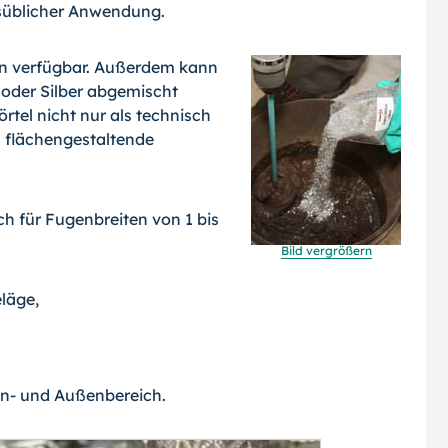
tsüblicher Anwendung.
en verfügbar. Außer­dem kann
 oder Sil­ber abgemischt
­tel nicht nur als technisch
s flächengestaltende
h für Fugenbreiten von 1 bis
Bild vergrößern
läge,
en- und Außenbereich.