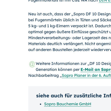
Fugenmaterials ist mit CG2 WA nach
DIN E
Neu ist auch, dass der „Sopro DF 10 Design
bei Fugenmörteln üblich in Tüten und Säcken
5 kg- und 1 kg-Eimern verpackt ist. Dadur
optimal gegen äußere Ein­flüsse geschützt 
Mindestverarbeitungs- oder Lagerzeit des 
Materials deutlich verlängert. Nicht angem
auf anderen Baustellen je­derzeit wiederve
Weitere Informationen zur „DF 10 Desi
Generation können per
E-Mail an Sopr
Nachbarbeitrag „
Sopro Planer in der 6. Au
siehe auch für zusätzliche I
Sopro Bauchemie GmbH