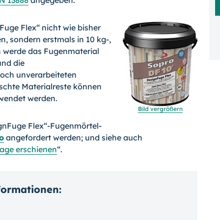
N 13888
angegeben.
Fuge Flex“ nicht wie bisher
, son­dern erstmals in 10 kg-,
ch werde das Fugenmaterial
und die
noch unverarbeiteten
ischte Materialreste können
rwendet werden.
Bild vergrößern
gnFuge Flex“-Fu­genmörtel-
o
angefordert werden; und siehe auch
flage erschienen
“.
nformationen: