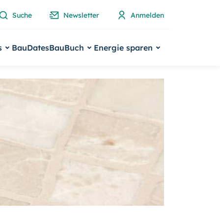
Suche
Newsletter
Anmelden
s
BauDates
BauBuch
Energie sparen