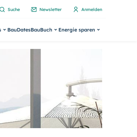
Suche
Newsletter
Anmelden
s
BauDates
BauBuch
Energie sparen