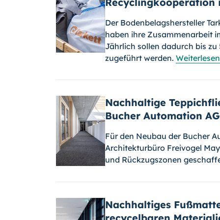
Recyclingkooperation
Der Bodenbelagshersteller T
haben ihre Zusammenarbeit i
Jährlich sollen dadurch bis z
zugeführt werden.
Weiterlesen
Nachhaltige Teppichfl
Bucher Automation AG
Für den Neubau der Bucher 
Architekturbüro Freivogel May
und Rückzugszonen geschaff
Nachhaltiges Fußmatte
recycelbaren Material