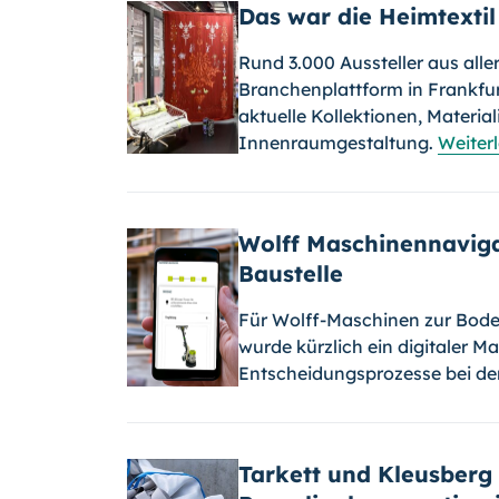
Das war die Heimtextil
Rund 3.000 Aussteller aus aller
Branchenplattform in Frankfur
aktuelle Kollektionen, Materia
Innenraumgestaltung.
Weiter
Wolff Maschinennavigat
Baustelle
Für Wolff-Maschinen zur Bod
wurde kürzlich ein digitaler 
Entscheidungsprozesse bei de
Tarkett und Kleusberg