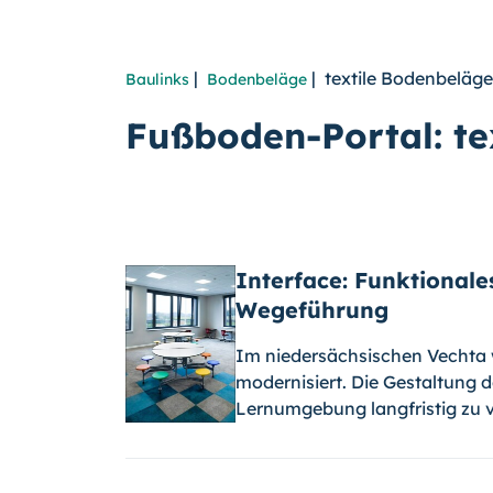
|
| textile Bodenbeläge
Baulinks
Bodenbeläge
Fußboden-Portal: te
Interface: Funktional
Wegeführung
Im niedersächsischen Vechta 
modernisiert. Die Gestaltung 
Lernumgebung langfristig zu 