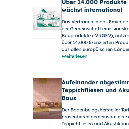
Über 14.000 Produkte l
wächst international
Das Vertrauen in das Emicode-
der Gemeinschaft emissionskon
Bauprodukte e.V. (GEV), nutzen
über 14.000 lizenzierten Pro
aus allen europäischen Lände
Weiterlesen
Aufeinander abgestimm
Teppichfliesen und Ak
Baux
Der Bodenbelagshersteller Ta
präsentieren gemeinsam eine 
Teppichfliesen und Akustikpan