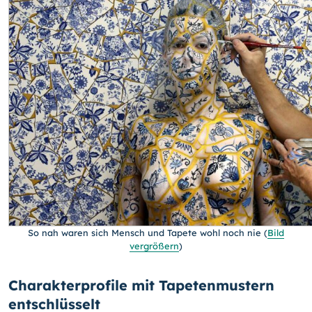
So nah waren sich Mensch und Tapete wohl noch nie
(
Bild
vergrößern
)
Charakterprofile mit Tapetenmustern
entschlüsselt