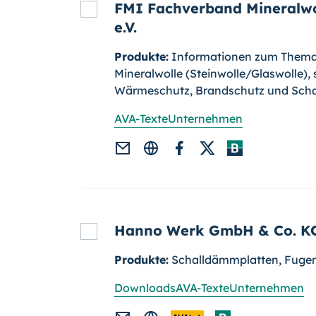
FMI Fachverband Mineralwo
e.V.
Produkte:
Informationen zum Them
Mineralwolle (Steinwolle/Glaswolle),
Wärmeschutz, Brandschutz und Scha
AVA-Texte
Unternehmen
Hanno Werk GmbH & Co. K
Produkte:
Schalldämmplatten, Fuge
Downloads
AVA-Texte
Unternehmen