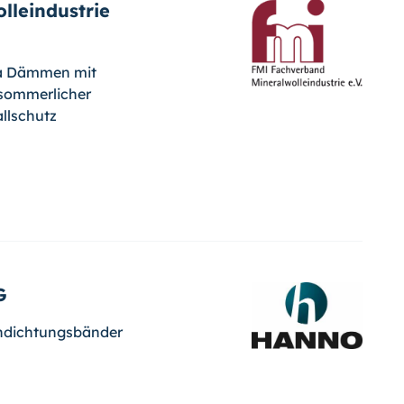
lleindustrie
a Dämmen mit
 sommerlicher
llschutz
G
ndichtungsbänder