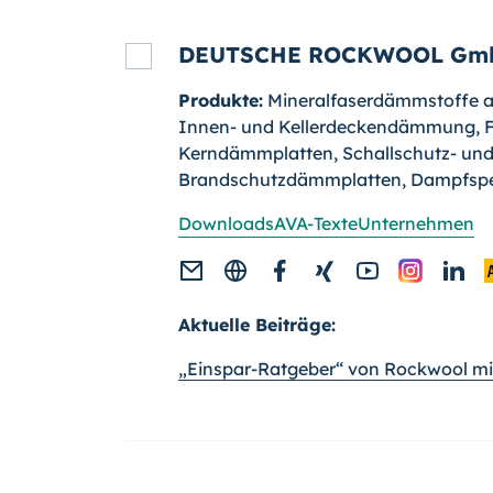
DEUTSCHE ROCKWOOL Gmb
Produkte:
Mineralfaserdämmstoffe au
Innen- und Keller­deckendämmung, 
Kerndämmplatten, Schall­schutz- un
Brandschutzdämmplatten, Dampfsp
Downloads
AVA-Texte
Unternehmen
Aktuelle Beiträge:
„Einspar-Ratgeber“ von Rockwool mit