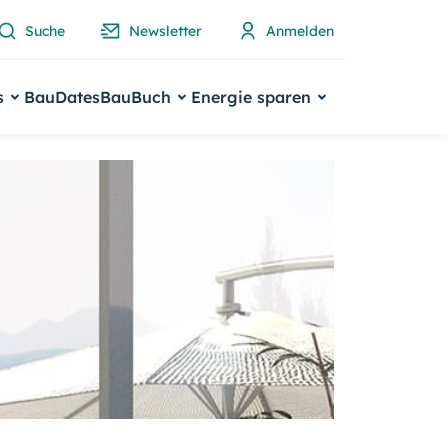
Suche
Newsletter
Anmelden
s
BauDates
BauBuch
Energie sparen