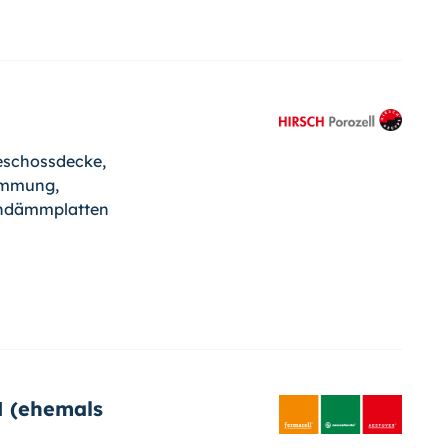
schossdecke,
ämmung,
ndämmplatten
 (ehemals