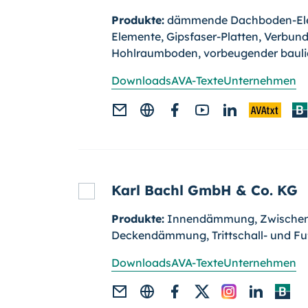
Produkte:
dämmende Dachboden-Elem
Elemente, Gipsfaser-Platten, Verbund
Hohlraumboden, vorbeugender bauli
Downloads
AVA-Texte
Unternehmen
Karl Bachl GmbH & Co. KG
Produkte:
Innendämmung, Zwische
Deckendämmung, Trittschall- und
Downloads
AVA-Texte
Unternehmen