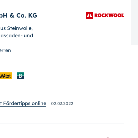
H & Co. KG
s Steinwolle,
Fassaden- und
d
erren
 Fördertipps online
02.03.2022