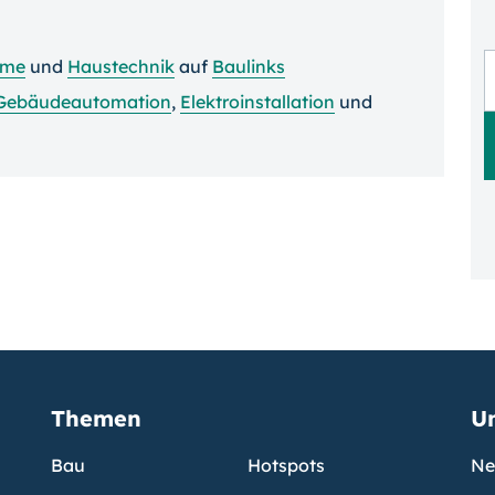
eme
und
Haustechnik
auf
Baulinks
Gebäudeautomation
,
Elektroinstallation
und
Themen
U
Bau
Hotspots
Ne