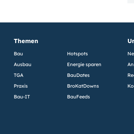
Themen
U
Bau
Hotspots
Ne
Ausbau
Energie sparen
An
TGA
BauDates
Re
Praxis
BroKatDowns
Ko
Bau-IT
BauFeeds