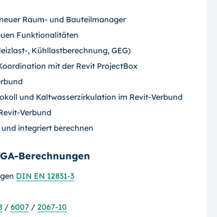
/ neuer Raum- und Bauteilmanager
euen Funktionalitäten
eizlast-, Kühllastberechnung, GEG)
oordination mit der Revit ProjectBox
erbund
okoll und Kaltwasserzirkulation im Revit-Verbund
 Revit-Verbund
 und integriert berechnen
 TGA-Berechnungen
agen
DIN EN 12831-3
8
/
6007
/
2067-10