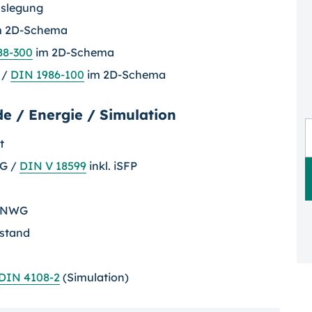
uslegung
im 2D-Schema
88-300
im 2D-Schema
/
DIN 1986-100
im 2D-Schema
e / Energie / Simulation
t
EG /
DIN V 18599
inkl. iSFP
+ NWG
estand
DIN 4108-2
(Simulation)