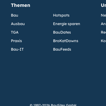
Themen
U
Bau
Hotspots
Ne
Ausbau
Energie sparen
An
TGA
BauDates
Re
Praxis
BroKatDowns
Ko
Bau-IT
BauFeeds
© 1997-2026 BauSites GmbH