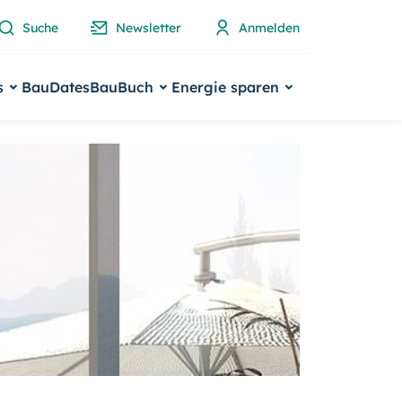
Suche
Newsletter
Anmelden
s
BauDates
BauBuch
Energie sparen