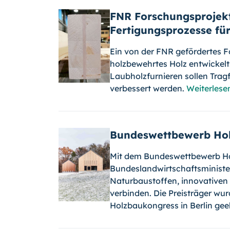
FNR Forschungsprojekt 
Fertigungsprozesse fü
Ein von der FNR gefördertes F
holzbewehrtes Holz entwickelt
Laubholzfurnieren sollen Trag
verbessert werden.
Weiterlese
Bundeswettbewerb Hol
Mit dem Bundeswettbewerb Ho
Bundeslandwirtschaftsministe
Naturbaustoffen, innovative
verbinden. Die Preisträger wu
Holzbaukongress in Berlin gee