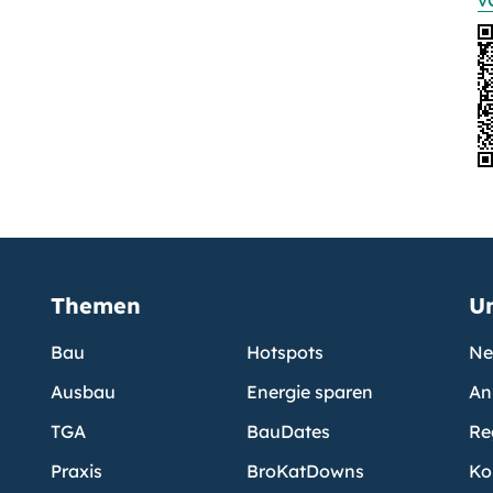
v
Themen
U
Bau
Hotspots
Ne
Ausbau
Energie sparen
An
TGA
BauDates
Re
Praxis
BroKatDowns
Ko