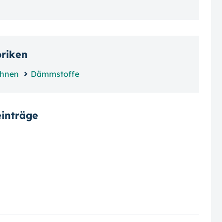
briken
ahnen
Dämmstoffe
inträge