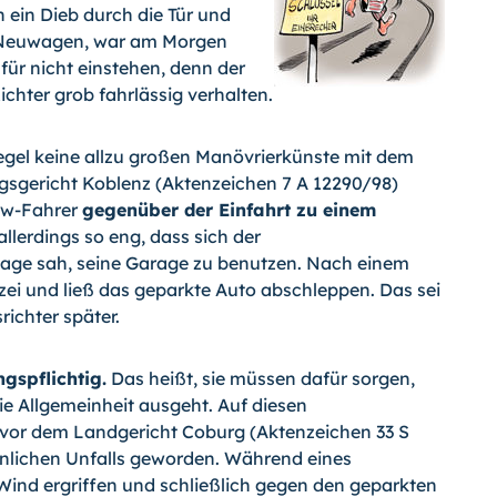
 ein Dieb durch die Tür und
n Neuwagen, war am Morgen
ür nicht einstehen, denn der
chter grob fahrlässig verhalten.
gel keine allzu großen Manövrierkünste mit dem
gsgericht Koblenz (Aktenzeichen 7 A 12290/98)
Pkw-Fahrer
gegenüber der Einfahrt zu einem
llerdings so eng, dass sich der
Lage sah, seine Garage zu benutzen. Nach einem
izei und ließ das geparkte Auto abschleppen. Das sei
ichter später.
gspflichtig.
Das heißt, sie müssen dafür sorgen,
e Allgemeinheit ausgeht. Auf diesen
r vor dem Landgericht Coburg (Aktenzeichen 33 S
nlichen Unfalls geworden. Während eines
nd ergriffen und schließlich gegen den geparkten