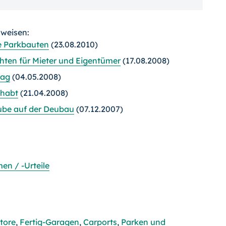
rweisen:
e Parkbauten
(23.08.2010)
hten für Mieter und Eigentümer
(17.08.2008)
rag
(04.05.2008)
ehabt
(21.04.2008)
ube auf der Deubau
(07.12.2007)
en / -Urteile
tore
,
Fertig-Garagen
,
Carports
,
Parken und