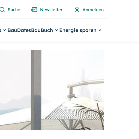
Suche
Newsletter
Anmelden
s
BauDates
BauBuch
Energie sparen