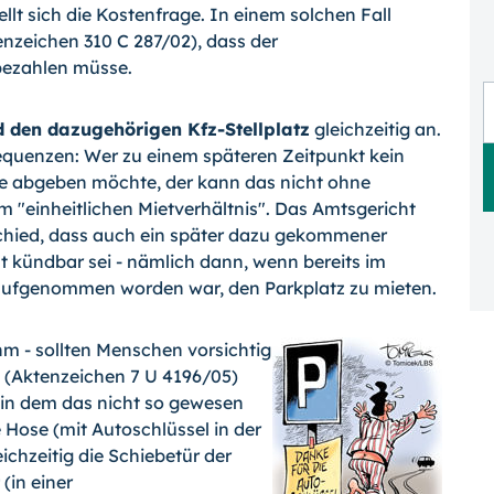
ellt sich die Kostenfrage. In einem solchen Fall
nzeichen 310 C 287/02), dass der
bezahlen müsse.
den dazugehörigen Kfz-Stellplatz
gleichzeitig an.
sequenzen: Wer zu einem späteren Zeitpunkt kein
e abgeben möchte, der kann das nicht ohne
m "einheitlichen Mietverhältnis". Das Amtsgericht
chied, dass auch ein später dazu gekommener
t kündbar sei - nämlich dann, wenn bereits im
 aufgenommen worden war, den Parkplatz zu mieten.
hm - sollten Menschen vorsichtig
(Aktenzeichen 7 U 4196/05)
 in dem das nicht so gewesen
 Hose (mit Autoschlüssel in der
ichzeitig die Schiebetür der
(in einer