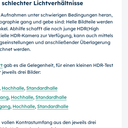
 schlechter Lichtverhältnisse
n Aufnahmen unter schwierigen Bedingungen heran,
otographie gang und gebe sind: Helle Bildteile werden
unkel. Abhilfe schafft die noch junge HDR(High
ielle HDR-Kamera zur Verfügung, kann auch mittels
ungseinstellungen und anschließender Überlagerung
chnet werden.
rt
gab es die Gelegenheit, für einen kleinen HDR-Test
eweils drei Bilder:
,
Hochhalle
,
Standardhalle
gang
,
Hochhalle
,
Standardhalle
gang
,
Hochhalle
,
Standardhalle
 vollen Kontrastumfang aus den jeweils drei