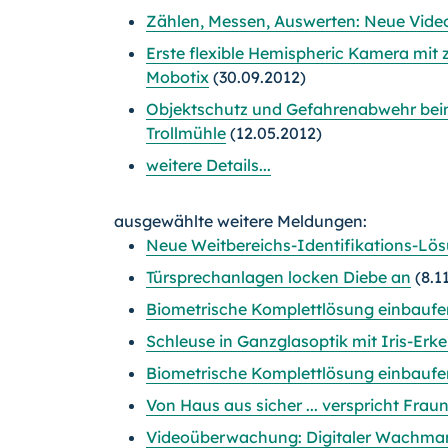
Zählen, Messen, Auswerten: Neue Video
Erste flexible Hemispheric Kamera mi
Mobotix
(30.09.2012)
Objektschutz und Gefahrenabwehr be
Trollmühle
(12.05.2012)
weitere Details...
ausgewählte weitere Meldungen:
Neue Weitbereichs-Identifikations-Lö
Türsprechanlagen locken Diebe an
(8.1
Biometrische Komplettlösung einbaufer
Schleuse in Ganzglasoptik mit Iris-Er
Biometrische Komplettlösung einbaufer
Von Haus aus sicher ... verspricht Fra
Videoüberwachung: Digitaler Wachma