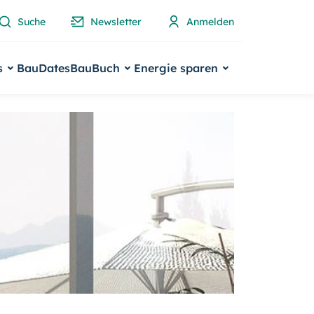
Suche
Newsletter
Anmelden
s
BauDates
BauBuch
Energie sparen