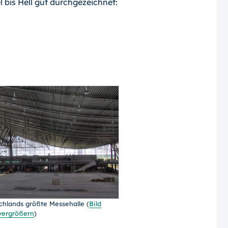
 bis Hell gut durchgezeichnet:
chlands größte Messehalle (
Bild
vergrößern
)