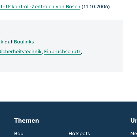
rittskontroll-Zentralen von Bosch
(11.10.2006)
ik
auf
Baulinks
Sicherheitstechnik
,
Einbruchschutz
,
Themen
U
Bau
Hotspots
Ne