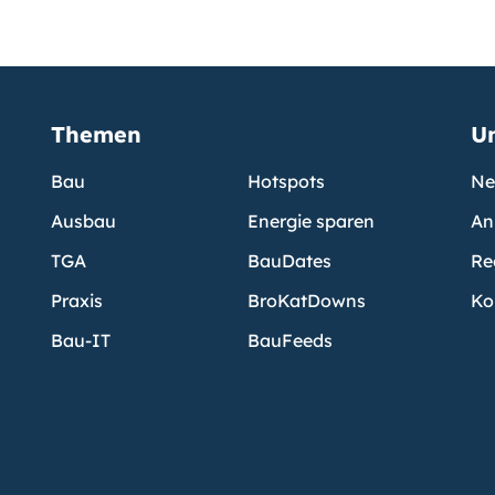
Themen
U
Bau
Hotspots
Ne
Ausbau
Energie sparen
An
TGA
BauDates
Re
Praxis
BroKatDowns
Ko
Bau-IT
BauFeeds