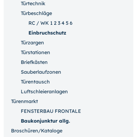
Türtechnik
Türbeschläge
RC / WK 1 2 3 4 5 6
Einbruchschutz
Türzargen
Türstationen
Briefkästen
Sauberlaufzonen
Türentausch
Luftschleieranlagen
Türenmarkt
FENSTERBAU FRONTALE
Baukonjunktur allg.
Broschüren/Kataloge