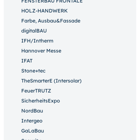
FENSTERBAU FRONTALE
HOLZ-HANDWERK
Farbe, Ausbau&Fassade
digitalBAU
IFH/Intherm
Hannover Messe
IFAT
Stone+tec
TheSmarterE (Intersolar)
FeuerTRUTZ
SicherheitsExpo
NordBau
Intergeo
GaLaBau