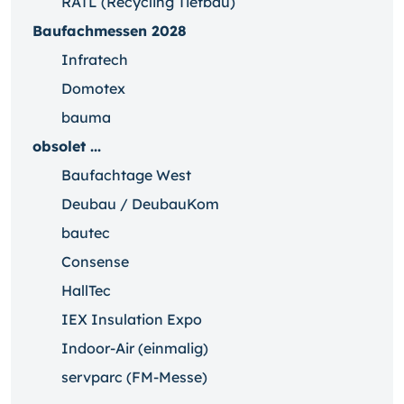
RATL (Recycling Tiefbau)
Baufachmessen 2028
Infratech
Domotex
bauma
obsolet ...
Baufachtage West
Deubau / DeubauKom
bautec
Consense
HallTec
IEX Insulation Expo
Indoor-Air (einmalig)
servparc (FM-Messe)