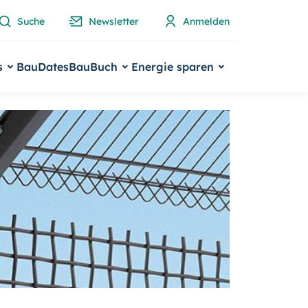
Suche
Newsletter
Anmelden
s
BauDates
BauBuch
Energie sparen