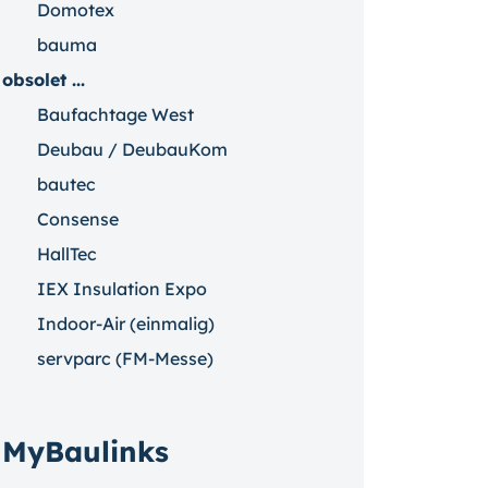
Domotex
bauma
obsolet ...
Baufachtage West
Deubau / DeubauKom
bautec
Consense
HallTec
IEX Insulation Expo
Indoor-Air (einmalig)
servparc (FM-Messe)
MyBaulinks