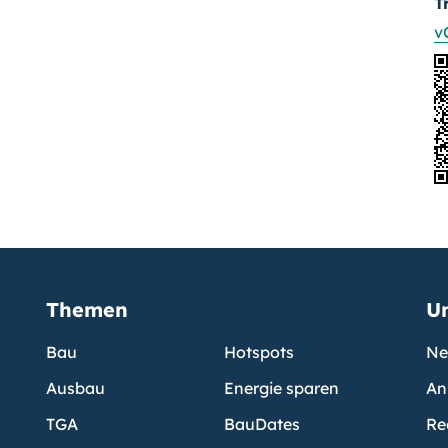
T
v
Themen
U
Bau
Hotspots
Ne
Ausbau
Energie sparen
An
TGA
BauDates
Re