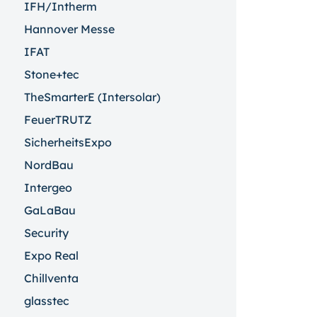
IFH/Intherm
Hannover Messe
IFAT
Stone+tec
TheSmarterE (Intersolar)
FeuerTRUTZ
SicherheitsExpo
NordBau
Intergeo
GaLaBau
Security
Expo Real
Chillventa
glasstec