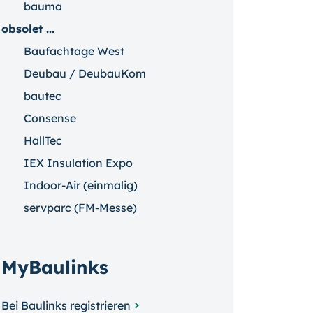
bauma
obsolet ...
Baufachtage West
Deubau / DeubauKom
bautec
Consense
HallTec
IEX Insulation Expo
Indoor-Air (einmalig)
servparc (FM-Messe)
MyBaulinks
Bei Baulinks registrieren