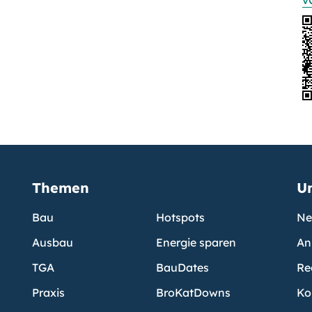
v
Themen
U
Bau
Hotspots
Ne
Ausbau
Energie sparen
An
TGA
BauDates
Re
Praxis
BroKatDowns
Ko