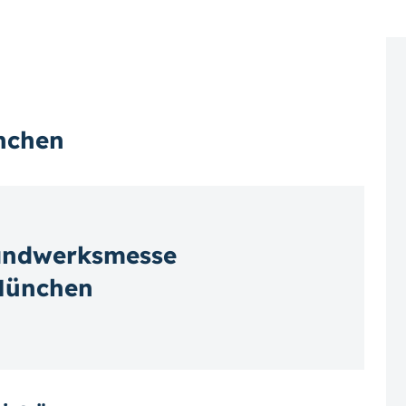
ünchen
andwerksmesse
 München