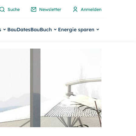
Suche
Newsletter
Anmelden
s
BauDates
BauBuch
Energie sparen