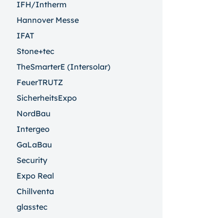
IFH/Intherm
Hannover Messe
IFAT
Stone+tec
TheSmarterE (Intersolar)
FeuerTRUTZ
SicherheitsExpo
NordBau
Intergeo
GaLaBau
Security
Expo Real
Chillventa
glasstec