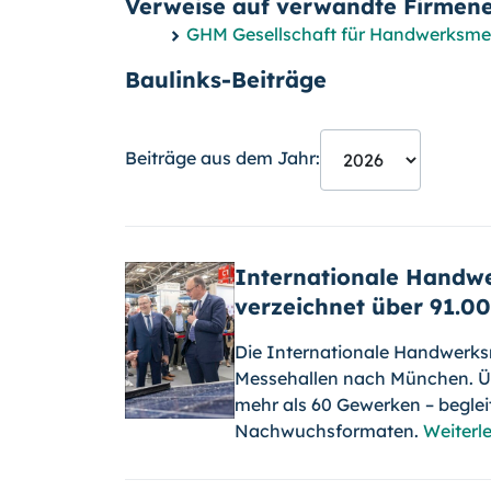
Verweise auf verwandte Firmene
GHM Gesellschaft für Handwerksm
Baulinks-Beiträge
Beiträge aus dem Jahr:
Internationale Handw
verzeichnet über 91.0
Die Internationale Handwerks
Messehallen nach München. Üb
mehr als 60 Gewerken – begle
Nachwuchsformaten.
Weiterl