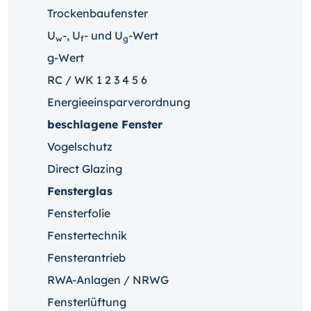
Trockenbaufenster
U
-, U
- und U
-Wert
w
f
g
g-Wert
RC / WK 1 2 3 4 5 6
Energieeinsparverordnung
beschlagene Fenster
Vogelschutz
Direct Glazing
Fensterglas
Fensterfolie
Fenstertechnik
Fensterantrieb
RWA-Anlagen / NRWG
Fensterlüftung