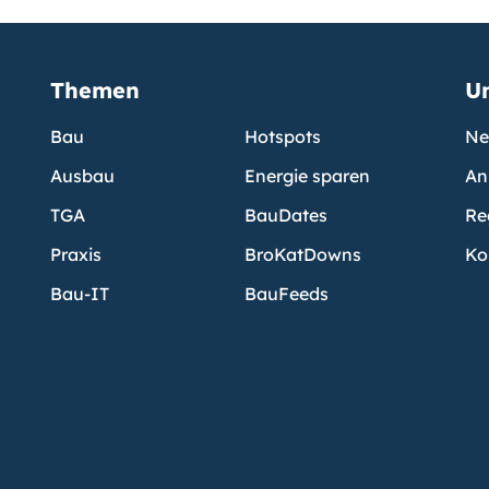
Themen
U
Bau
Hotspots
Ne
Ausbau
Energie sparen
An
TGA
BauDates
Re
Praxis
BroKatDowns
Ko
Bau-IT
BauFeeds