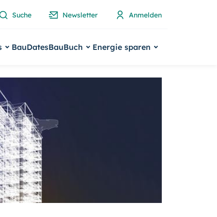
Suche
Newsletter
Anmelden
s
BauDates
BauBuch
Energie sparen