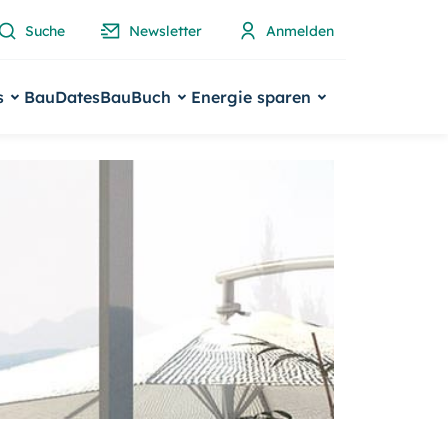
Suche
Newsletter
Anmelden
s
BauDates
BauBuch
Energie sparen