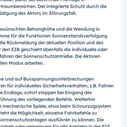
raumbereichen. Der integrierte Schutz durch die
digung des Aktors im Störungsfall.
r gewünschten Behanghöhe und die Wendung in
amme für die Funktionen Sonnenstandsverfolgung
ie Rückmeldung der aktuellen Position und des
den EIB geschieht ebenfalls die individuelle oder
ahren der Sonnenschutzantriebe. Die Aktoren
len Modus arbeiten.
rme und auf Busspannungsunterbrechungen
ten für individuelles Sicherheitsverhalten, z.B. Fahren
e Endlage, sofort stoppen bei Eingang des
führung des vorliegenden Befehls. Weiterhin
, um mechanische Spiele, etwa beim Schnurzugsystem
steht die Möglichkeit, einzelne Fahrbefehle zu
 Sonnenschutzanlagen ausführen zu können. Die
 Antrieb oder gemeinsam für alle Antriebe in der ETS