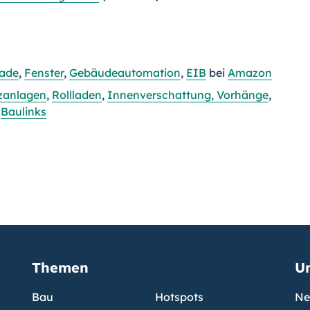
ade
,
Fenster
,
Gebäudeautomation
,
EIB
bei
Amazon
zanlagen
,
Rollladen
,
Innenverschattung, Vorhänge
,
f
Baulinks
Themen
U
Bau
Hotspots
Ne