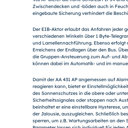
Zwischendecken und -böden auch in Feucht
eingebaute Sicherung verhindert die Beschä
Der EIB-Aktor erlaubt das Anfahren jede
verschiedenen Winkeln über 1 Byte-Telegr
und Lamellennachführung. Ebenso erfolgt d
Erreichens der Endlagen über den Bus. Über 
die Gruppen-Ansteuerung zum Auf- und Abf
können dabei im Automatik- und im manuel
Damit der AA 431 AP angemessen auf Ala
reagieren kann, bietet er Einstellmöglichkei
des Sonnenschutzes in die obere oder unter
Sicherheitssignales oder stoppen nach Aus
beinhaltet er eine einstellbare Hysterese
der Jalousie, auszugleichen. Schließlich be
sperren, um z.B. Wartungsarbeiten an den
Parameter lassen sich individuell für jeden