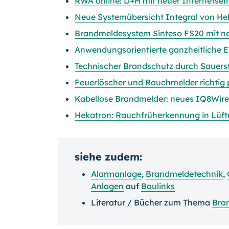
RWA online: D+H mit neuer Internetsei
Neue Systemübersicht Integral von Hek
Brandmeldesystem Sinteso FS20 mit n
Anwendungsorientierte ganzheitliche 
Technischer Brandschutz durch Sauers
Feuerlöscher und Rauchmelder richtig 
Kabellose Brandmelder: neues IQ8Wir
Hekatron: Rauchfrüherkennung in Lüf
siehe zudem:
Alarmanlage
,
Brandmeldetechnik
,
Anlagen
auf
Baulinks
Literatur / Bücher zum Thema
Bra