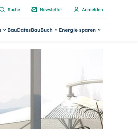
Suche
Newsletter
Anmelden
s
BauDates
BauBuch
Energie sparen