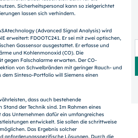
utzen. Sicherheitspersonal kann so zielgerichtet
erungen lassen sich verhindern.
ASAtechnology (Advanced Signal Analysis) wird
E erweitert: FDOOTC241. Er sei mit zwei optischen,
schen Gassensor ausgestattet. Er erfasse und
ärme und Kohlenmonoxid (CO). Die
ät gegen Falschalarme erwarten. Der CO-
etektion von Schwelbränden mit geringer Rauch- und
 dem Sinteso-Portfolio will Siemens einen
währleisten, dass auch bestehende
 Stand der Technik sind. Im Rahmen eines
t das Unternehmen dafür ein umfangreiches
istungen entwickelt. Sie sollen die schrittweise
öglichen. Das Ergebnis solcher
 und anforderungsspezifische Lösungen. Durch die