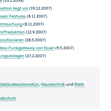
te
(25.1.2008)
atron liegt vor
(19.12.2007)
euen Features
(8.11.2007)
Entrauchung
(8.11.2007)
toffreduktion
(12.9.2007)
positionieren
(28.5.2007)
eless-Funkgateway von Esser
(9.5.2007)
tungsanlagen
(27.2.2007)
Gebäudeautomation
,
Haustechnik
und
RWA-
ndschutz