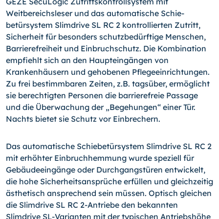
GEZE SecuLogic Zutrittskon­trollsystem mit
Weitbereichsleser und das automatische Schie­
betürsystem Slimdrive SL RC 2 kontrollierten Zutritt,
Sicherheit für besonders schutzbedürftige Menschen,
Barrierefreiheit und Einbruchschutz. Die Kombination
empfiehlt sich an den Haupt­eingängen von
Krankenhäusern und gehobenen Pflegeeinrich­tungen.
Zu frei bestimmbaren Zeiten, z.B. tagsüber, ermöglicht
sie berechtigten Personen die barrierefreie Passage
und die Über­wachung der „Begehungen“ einer Tür.
Nachts bietet sie Schutz vor Einbrechern.
Das automatische Schiebetürsystem Slimdrive SL RC 2
mit erhöhter Einbruchhemmung wurde speziell für
Gebäudeeingänge oder Durchgangstüren entwickelt,
die hohe Sicherheitsansprüche erfüllen und gleichzeitig
ästhetisch ansprechend sein müssen. Optisch gleichen
die Slimdrive SL RC 2-Antriebe den bekannten
Slimdrive SL-Varianten mit der typischen Antriebshöhe