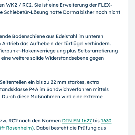
n WK2 / RC2. Sie ist eine Er­weiterung der FLEX-
e Schiebetür-Lösung hatte Dorma bisher noch nicht
hende Bodenschiene aus Edelstahl im unte­ren
 Antrieb das Aufhebeln der Türflügel verhindern.
Vierpunkt-Hakenverriegelung plus Selbstarretierung
 eine weitere solide Widerstandsebene gegen
Seitenteilen ein bis zu 22 mm starkes, ex­tra
tandsklasse P4A im Sandwichverfahren mittels
bt. Durch diese Maßnahmen wird eine extreme
 bzw. RC2 nach den Normen
DIN EN 1627
bis
1630
 (ift Rosenheim)
. Dabei besteht die Prüfung aus