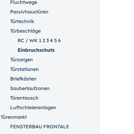
Fluchtwege
Passivhaustüren
Türtechnik
Türbeschläge
RC / WK 1 2 3 4 5 6
Einbruchschutz
Türzargen
Türstationen
Briefkästen
Sauberlaufzonen
Türentausch
Luftschleieranlagen
Türenmarkt
FENSTERBAU FRONTALE