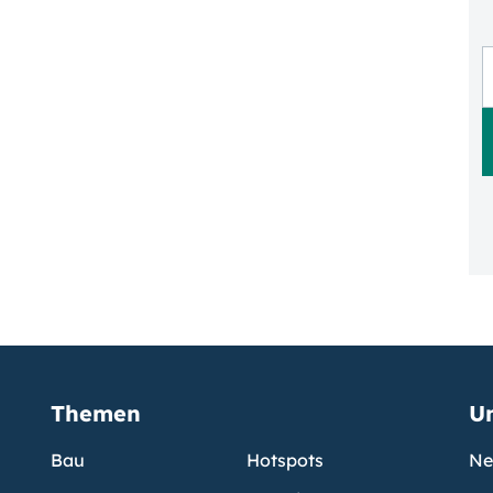
Themen
U
Bau
Hotspots
Ne