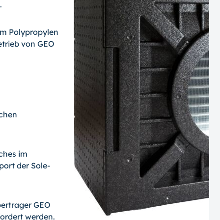
.
m Polypropylen
etrieb von GEO
ichen
lches im
ort der Sole-
bertrager GEO
ordert werden.