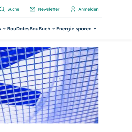
Suche
Newsletter
Anmelden
s
BauDates
BauBuch
Energie sparen