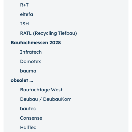
R+T
eltefa
ISH
RATL (Recycling Tiefbau)
Baufachmessen 2028
Infratech
Domotex
bauma
obsolet ...
Baufachtage West
Deubau / DeubauKom
bautec
Consense
HallTec