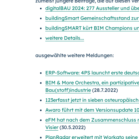
zumeist jüngere Beiträge, die auf diesen ve
digitalBAU 2024: 277 Aussteller und üb
buildingSmart Gemeinschaftsstand zur
buildingSMART kürt BIM Champions un
weitere Details...
ausgewählte weitere Meldungen:
ERP-Software: 4PS launcht erste deuts
BIM & More Orchestra, ein partizipative
Bau(stoff)industrie
(28.7.2022)
123erfasst jetzt in sieben osteuropäis
Awaro führt mit dem Versionsupdate 10
eFM hat nach dem Zusammenschluss mi
Visier
(30.5.2022)
PlanRadar erweitert mit Workato seine