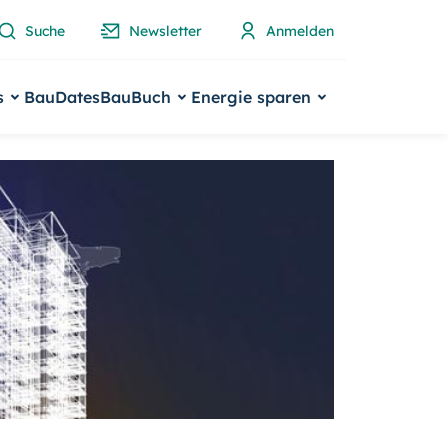
Suche
Newsletter
Anmelden
s
BauDates
BauBuch
Energie sparen