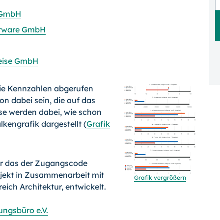
 GmbH
ftware GmbH
eise GmbH
die Kennzahlen abgerufen
on dabei sein, die auf das
sse werden dabei, wie schon
lkengrafik dargestellt (
Grafik
für das der Zugangscode
ojekt in Zusammenarbeit mit
Grafik vergrößern
ich Architektur, entwickelt.
nungsbüro e.V.