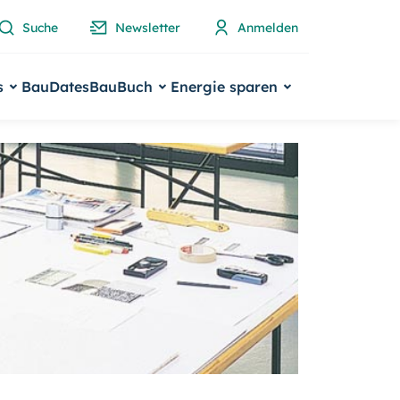
Suche
Newsletter
Anmelden
s
BauDates
BauBuch
Energie sparen