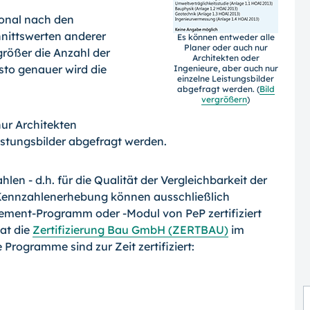
gional nach den
nittswerten ande­rer
Es können entweder alle
Planer oder auch nur
rößer die An­zahl der
Archi­tekten oder
to ge­nauer wird die
Ingenieure, aber auch nur
einzelne Leistungsbilder
abgefragt werden. (
Bild
vergrößern
)
ur Architekten
istungsbilder ab­gefragt werden.
hlen - d.h. für die Qualität der Vergleichbarkeit der
Kennzahlenerhebung können ausschließlich
ment-Programm oder -Modul von PeP zer­tifiziert
at die
Zertifizierung Bau GmbH (ZERTBAU)
im
 Programme sind zur Zeit zertifiziert: